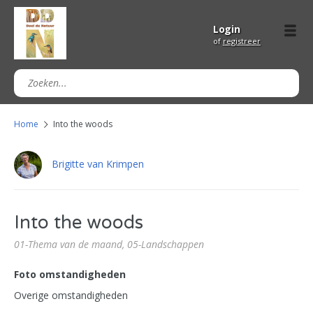
Login
of
registreer
Home
Into the woods
Brigitte van Krimpen
Into the woods
01-Thema van de maand,
05-Landschappen
Foto omstandigheden
Overige omstandigheden