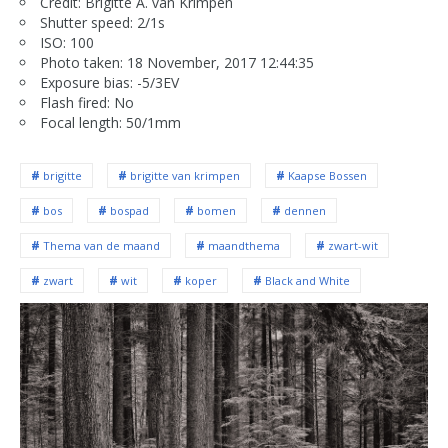
Credit: Brigitte A. van Krimpen
Shutter speed: 2/1s
ISO: 100
Photo taken: 18 November, 2017 12:44:35
Exposure bias: -5/3EV
Flash fired: No
Focal length: 50/1mm
brigitte
brigitte van krimpen
Kaapse Bossen
bos
bospad
bomen
dennen
Thema van de maand
maandthema
zwart-wit
zwart
wit
koper
Black and White